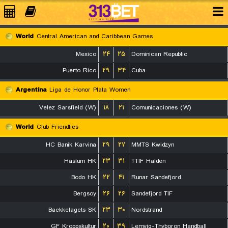
World
Central American and Caribbean Games
Mexico
۲۴
۲۵
Dominican Republic
Puerto Rico
۲۹
۳۴
Cuba
Argentina
Liga de Honor Plata Women
Velez Sarsfield (W)
۱۸
۲۱
Comunicaciones (W)
World
Club Friendlies
HC Banik Karvina
۲۹
۲۷
MMTS Kwidzyn
Haslum HK
۲۳
۳۱
TTIF Halden
Bodo HK
۲۲
۴۱
Runar Sandefjord
Bergsoy
۲۶
۲۶
Sandefjord TIF
Baekkelagets SK
۲۳
۳۰
Nordstrand
GF Kroppskultur
۲۰
۳۹
Lemvig-Thyboron Handball