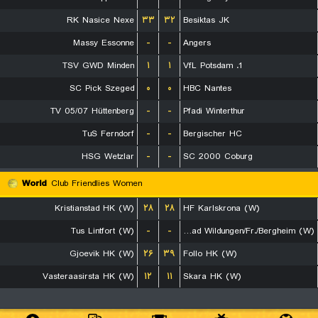
RK Nasice Nexe
۳۳
۳۲
Besiktas JK
Massy Essonne
-
-
Angers
TSV GWD Minden
۱
۱
1. VfL Potsdam
SC Pick Szeged
۰
۰
HBC Nantes
TV 05/07 Hüttenberg
-
-
Pfadi Winterthur
TuS Ferndorf
-
-
Bergischer HC
HSG Wetzlar
-
-
SC 2000 Coburg
World
Club Friendlies Women
Kristianstad HK (W)
۲۸
۲۸
HF Karlskrona (W)
Tus Lintfort (W)
-
-
HSG Bad Wildungen/Fr./Bergheim (W)
Gjoevik HK (W)
۲۶
۳۹
Follo HK (W)
Vasteraasirsta HK (W)
۱۲
۱۱
Skara HK (W)