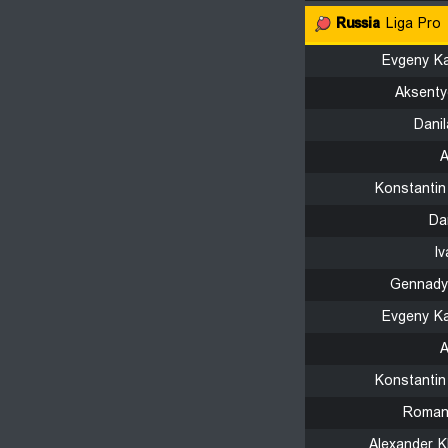
Russia
Liga Pro
Evgeny Ka
Aksenty
Dani
A
Konstantin
Da
I
Gennady 
Evgeny Ka
A
Konstantin
Roman 
Alexander K