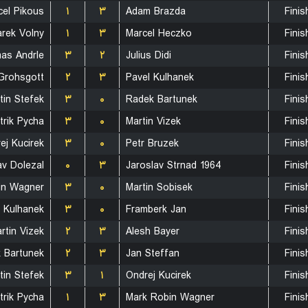
cel Pikous
۱
۳
Adam Brazda
Finis
rek Volny
۱
۳
Marcel Heczko
Finis
as Andrle
۳
۲
Julius Didi
Finis
 Grohsgott
۲
۳
Pavel Kulhanek
Finis
tin Stefek
۳
۰
Radek Bartunek
Finis
trik Pycha
۳
۰
Martin Vizek
Finis
ej Kucirek
۳
۰
Petr Bruzek
Finis
av Dolezal
۰
۳
Jaroslav Strnad 1964
Finis
in Wagner
۳
۰
Martin Sobisek
Finis
l Kulhanek
۳
۰
Framberk Jan
Finis
rtin Vizek
۲
۳
Alesh Bayer
Finis
 Bartunek
۲
۳
Jan Steffan
Finis
tin Stefek
۳
۱
Ondrej Kucirek
Finis
trik Pycha
۱
۳
Mark Robin Wagner
Finis