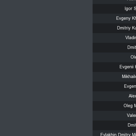
Igor 
Evgeny K
Dmitriy 
Vladi
Dmi
Ol
Evgenii
Mikhail
Evgen
Ale
Oleg 
Vale
Dmit
Evlakhin Dmitry Mi