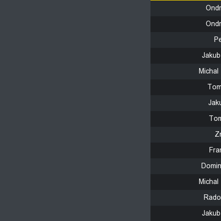
Ondr
Ondr
P
Jakub
Michal 
Tom
Jak
Tom
Z
Fra
Domin
Michal 
Rado
Jakub