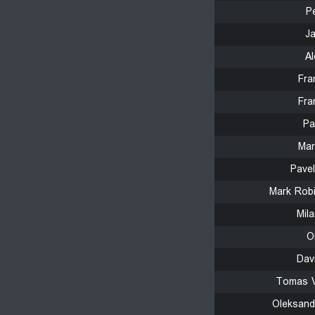
P
J
A
Fra
Fra
Pa
Mar
Pave
Mark Rob
Mil
O
Dav
Tomas V
Oleksand