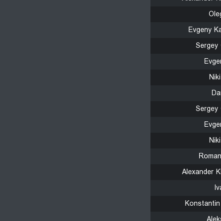
Ole
Evgeny Ka
Sergey 
Evge
Nik
Da
Sergey 
Evge
Nik
Roman 
Alexander K
I
Konstantin
Alek