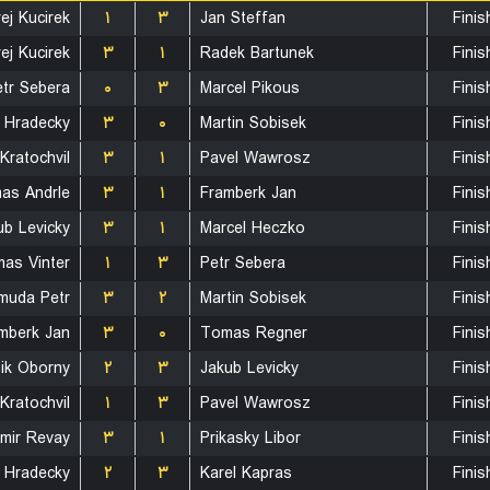
ej Kucirek
۱
۳
Jan Steffan
Finis
ej Kucirek
۳
۱
Radek Bartunek
Finis
etr Sebera
۰
۳
Marcel Pikous
Finis
 Hradecky
۳
۰
Martin Sobisek
Finis
Kratochvil
۳
۱
Pavel Wawrosz
Finis
as Andrle
۳
۱
Framberk Jan
Finis
ub Levicky
۳
۱
Marcel Heczko
Finis
as Vinter
۱
۳
Petr Sebera
Finis
muda Petr
۳
۲
Martin Sobisek
Finis
mberk Jan
۳
۰
Tomas Regner
Finis
ik Oborny
۲
۳
Jakub Levicky
Finis
Kratochvil
۱
۳
Pavel Wawrosz
Finis
mir Revay
۳
۱
Prikasky Libor
Finis
 Hradecky
۲
۳
Karel Kapras
Finis