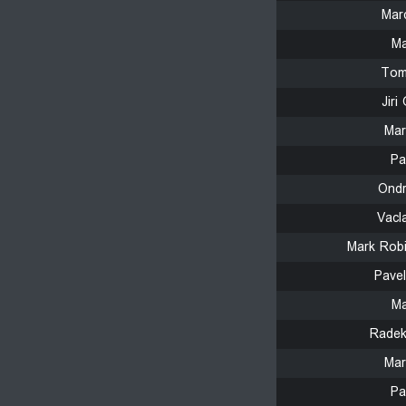
Mar
Ma
Tom
Jiri
Mar
Pa
Ondr
Vacl
Mark Rob
Pave
Ma
Radek
Mar
Pa