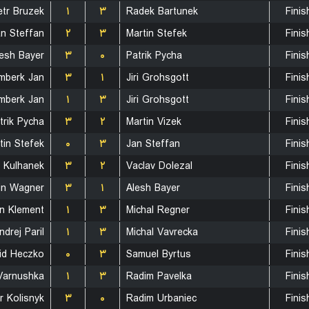
etr Bruzek
۱
۳
Radek Bartunek
Finis
an Steffan
۲
۳
Martin Stefek
Finis
lesh Bayer
۳
۰
Patrik Pycha
Finis
mberk Jan
۳
۱
Jiri Grohsgott
Finis
mberk Jan
۱
۳
Jiri Grohsgott
Finis
trik Pycha
۳
۲
Martin Vizek
Finis
tin Stefek
۰
۳
Jan Steffan
Finis
l Kulhanek
۳
۲
Vaclav Dolezal
Finis
in Wagner
۳
۱
Alesh Bayer
Finis
an Klement
۱
۳
Michal Regner
Finis
ndrej Paril
۱
۳
Michal Vavrecka
Finis
id Heczko
۰
۳
Samuel Byrtus
Finis
arnushka
۱
۳
Radim Pavelka
Finis
r Kolisnyk
۳
۰
Radim Urbaniec
Finis