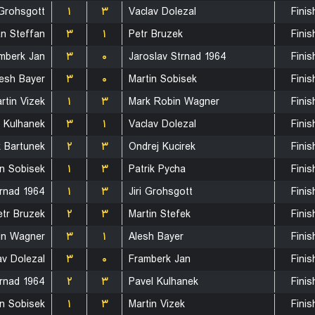
 Grohsgott
۱
۳
Vaclav Dolezal
Finis
an Steffan
۳
۱
Petr Bruzek
Finis
mberk Jan
۳
۰
Jaroslav Strnad 1964
Finis
lesh Bayer
۳
۰
Martin Sobisek
Finis
rtin Vizek
۱
۳
Mark Robin Wagner
Finis
l Kulhanek
۳
۱
Vaclav Dolezal
Finis
 Bartunek
۲
۳
Ondrej Kucirek
Finis
in Sobisek
۱
۳
Patrik Pycha
Finis
trnad 1964
۱
۳
Jiri Grohsgott
Finis
etr Bruzek
۲
۳
Martin Stefek
Finis
in Wagner
۳
۱
Alesh Bayer
Finis
av Dolezal
۳
۰
Framberk Jan
Finis
trnad 1964
۲
۳
Pavel Kulhanek
Finis
in Sobisek
۱
۳
Martin Vizek
Finis