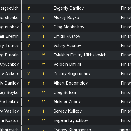
Sergeevich
۳
۰
Evgeniy Danilov
Finis
harchenko
۳
۰
Alexey Boyko
Finis
Kugurushev
۳
۲
Oleg Moshnikov
Finis
mir Eremin
۳
۱
Dmitrii Kustov
Finis
try Tsarev
۳
۰
Valery Vasiliev
Finis
eg Butorin
۱
۳
Evlakhin Dmitry Mikhailovich
Finis
 Kryuchkov
۱
۳
Volodin Dmitrii
Finis
ov Aleksei
۳
۱
Dmitriy Kugurushev
Finis
iy Danilov
۳
۲
Albert Bogomolov
Finis
xey Boyko
۰
۳
Oleg Butorin
Finis
Moshnikov
۱
۳
Aleksei Zubov
Finis
ry Vasiliev
۳
۱
Sergey Kulikov
Finis
rii Kustov
۱
۳
Evgenii Kryuchkov
Finis
khailovich
۱
۰
Evgeny Kharchenko
inprog