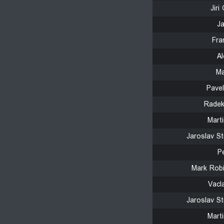
Jiri
J
Fra
A
Ma
Pave
Radek
Mart
Jaroslav S
P
Mark Rob
Vacl
Jaroslav S
Mart