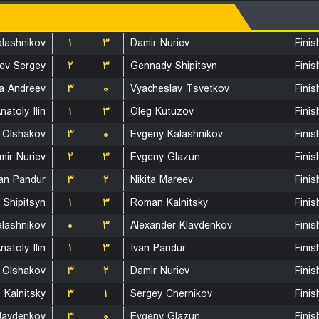
lashnikov
۱
۳
Damir Nuriev
Finis
ev Sergey
۲
۳
Gennady Shipitsyn
Finis
la Andreev
۳
۰
Vyacheslav Tsvetkov
Finis
natoly Ilin
۱
۳
Oleg Kutuzov
Finis
 Olshakov
۳
۰
Evgeny Kalashnikov
Finis
mir Nuriev
۲
۳
Evgeny Glazun
Finis
van Pandur
۳
۲
Nikita Mareev
Finis
Shipitsyn
۱
۳
Roman Kalnitsky
Finis
lashnikov
۰
۳
Alexander Klavdenkov
Finis
natoly Ilin
۱
۳
Ivan Pandur
Finis
 Olshakov
۳
۲
Damir Nuriev
Finis
Kalnitsky
۳
۱
Sergey Chernikov
Finis
lavdenkov
۳
۰
Evgeny Glazun
Finis