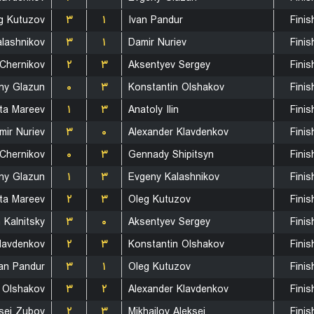
g Kutuzov
۳
۱
Ivan Pandur
Finis
lashnikov
۳
۱
Damir Nuriev
Finis
Chernikov
۲
۳
Aksentyev Sergey
Finis
ny Glazun
۰
۳
Konstantin Olshakov
Finis
ita Mareev
۱
۳
Anatoly Ilin
Finis
mir Nuriev
۳
۰
Alexander Klavdenkov
Finis
Chernikov
۰
۳
Gennady Shipitsyn
Finis
ny Glazun
۱
۳
Evgeny Kalashnikov
Finis
ita Mareev
۲
۳
Oleg Kutuzov
Finis
Kalnitsky
۳
۰
Aksentyev Sergey
Finis
lavdenkov
۲
۳
Konstantin Olshakov
Finis
van Pandur
۳
۱
Oleg Kutuzov
Finis
 Olshakov
۳
۲
Alexander Klavdenkov
Finis
sei Zubov
۲
۳
Mikhailov Aleksei
Finis