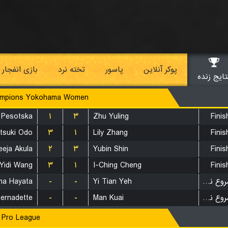
پوکر آنلاین
پاسور
تخته نرد
بازی انفجار
تایج زنده
mpions Yokohama Women
 Pesotska
۱
۳
Zhu Yuling
Finis
tsuki Odo
۳
۱
Lily Zhang
Finis
eeja Akula
۲
۳
Yubin Shin
Finis
Yidi Wang
۳
۱
I-Ching Cheng
Finis
na Hayata
-
-
Yi Tian Yeh
بازی شروع نشده است
ernadette
-
-
Man Kuai
بازی شروع نشده است
Pro League