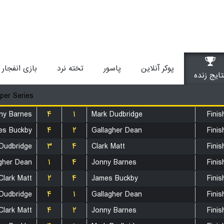
پوکر آنلاین
پاسور
تخته نرد
بازی انفجار
تایج زنده
per Series
ny Barnes
۴
۱
Mark Dudbridge
Finis
es Buckby
۴
۲
Gallagher Dean
Finis
Dudbridge
۳
۴
Clark Matt
Finis
gher Dean
۱
۴
Jonny Barnes
Finis
Clark Matt
۲
۴
James Buckby
Finis
Dudbridge
۴
۱
Gallagher Dean
Finis
Clark Matt
۴
۲
Jonny Barnes
Finis