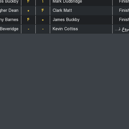
es Buckby
۴
۱
Mark Dudbridge
Finis
gher Dean
۰
۴
Clark Matt
Finis
ny Barnes
۴
۰
James Buckby
Finis
بازی شروع نشده است
Kevin Cottiss
-
-
 Beveridge