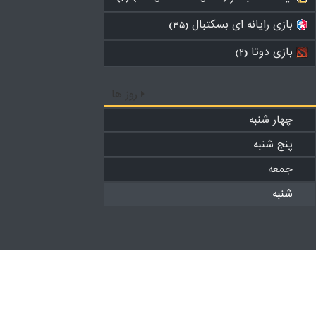
بازی رایانه ای بسکتبال
(۳۵)
بازی دوتا
(۲)
روز ها
چهار شنبه
پنج شنبه
جمعه
شنبه
راهنما
بونوس ها-(حتما مطالعه شود)