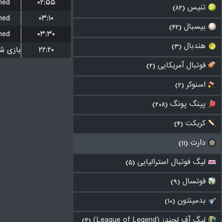
hed
۰۲:۵۵
تنیس
(۸۲)
hed
۰۳:۱۰
بیسبال
(۴۲)
hed
۰۳:۳۰
هندبال
(۳)
۲۲:۲۰
فوتبال آمریکایی
(۲)
اسنوکر
(۲)
پینگ پونگ
(۲۰۸)
کریکت
(۴)
دارت
(۱۱)
لیگ فوتبال استرالیایی
(۵)
فوتسال
(۹)
بدمینتون
(۱۰)
لیگ آف لجندز (League of Legend)
(۴)