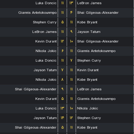
Luka Doncic
۱۱
۱۳
LeBron James
Giannis Antetokounmpo
۱۱
۴
Shai Gilgeous-Alexander
Stephen Curry
۵
۱۱
Kobe Bryant
LeBron James
۱۱
۹
Jayson Tatum
Kevin Durant
۱۲
۱۰
Shai Gilgeous-Alexander
NIkola Jokic
۶
۱۱
Giannis Antetokounmpo
Luka Doncic
۱۱
۷
Stephen Curry
Jayson Tatum
۷
۱۱
Kevin Durant
NIkola Jokic
۸
۱۱
Kobe Bryant
Shai Gilgeous-Alexander
۹
۱۱
LeBron James
Kevin Durant
۵
۱۱
Giannis Antetokounmpo
Luka Doncic
۱۳
۱۰
NIkola Jokic
Jayson Tatum
۱۴
۱۲
Stephen Curry
Shai Gilgeous-Alexander
۵
۱۱
Kobe Bryant