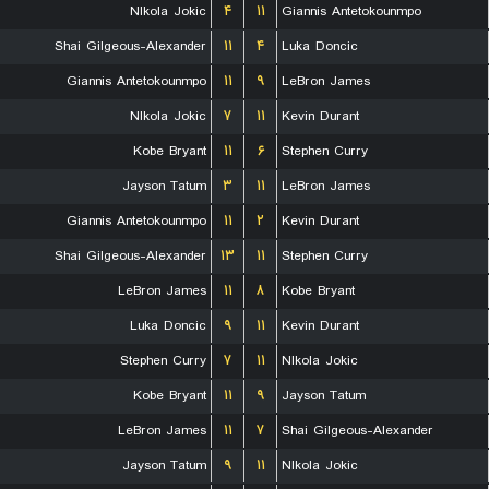
NIkola Jokic
۴
۱۱
Giannis Antetokounmpo
Shai Gilgeous-Alexander
۱۱
۴
Luka Doncic
Giannis Antetokounmpo
۱۱
۹
LeBron James
NIkola Jokic
۷
۱۱
Kevin Durant
Kobe Bryant
۱۱
۶
Stephen Curry
Jayson Tatum
۳
۱۱
LeBron James
Giannis Antetokounmpo
۱۱
۲
Kevin Durant
Shai Gilgeous-Alexander
۱۳
۱۱
Stephen Curry
LeBron James
۱۱
۸
Kobe Bryant
Luka Doncic
۹
۱۱
Kevin Durant
Stephen Curry
۷
۱۱
NIkola Jokic
Kobe Bryant
۱۱
۹
Jayson Tatum
LeBron James
۱۱
۷
Shai Gilgeous-Alexander
Jayson Tatum
۹
۱۱
NIkola Jokic