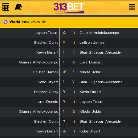
World
NBA 2K25 1x1
Jayson Tatum
۵
۱۱
Giannis Antetokounmpo
Stephen Curry
۴
۱۱
LeBron James
Kevin Durant
۱۱
۹
Shai Gilgeous-Alexander
Giannis Antetokounmpo
۱۱
۵
Luka Doncic
LeBron James
۱۲
۹
NIkola Jokic
Kobe Bryant
۱۱
۷
Shai Gilgeous-Alexander
Stephen Curry
۷
۱۱
Kevin Durant
Luka Doncic
۷
۱۱
Jayson Tatum
Giannis Antetokounmpo
۱۱
۵
NIkola Jokic
Stephen Curry
۹
۱۱
Shai Gilgeous-Alexander
Kevin Durant
۵
۱۱
Kobe Bryant