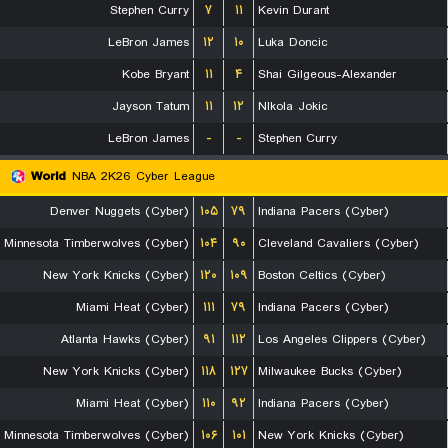
Stephen Curry
۷
۱۱
Kevin Durant
LeBron James
۱۲
۱۰
Luka Doncic
Kobe Bryant
۱۱
۴
Shai Gilgeous-Alexander
Jayson Tatum
۱۱
۱۲
NIkola Jokic
LeBron James
-
-
Stephen Curry
World
NBA 2K26 Cyber League
Denver Nuggets (Cyber)
۱۰۵
۷۹
Indiana Pacers (Cyber)
Minnesota Timberwolves (Cyber)
۱۰۴
۹۰
Cleveland Cavaliers (Cyber)
New York Knicks (Cyber)
۱۲۰
۱۰۹
Boston Celtics (Cyber)
Miami Heat (Cyber)
۱۱۱
۷۹
Indiana Pacers (Cyber)
Atlanta Hawks (Cyber)
۹۱
۱۱۲
Los Angeles Clippers (Cyber)
New York Knicks (Cyber)
۱۱۸
۱۲۷
Milwaukee Bucks (Cyber)
Miami Heat (Cyber)
۱۱۰
۹۲
Indiana Pacers (Cyber)
Minnesota Timberwolves (Cyber)
۱۰۶
۱۰۱
New York Knicks (Cyber)