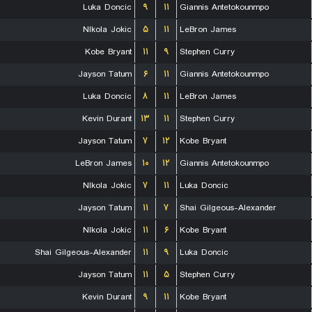
Luka Doncic
۹
۱۱
Giannis Antetokounmpo
NIkola Jokic
۵
۱۱
LeBron James
Kobe Bryant
۱۱
۹
Stephen Curry
Jayson Tatum
۶
۱۱
Giannis Antetokounmpo
Luka Doncic
۸
۱۱
LeBron James
Kevin Durant
۱۳
۱۱
Stephen Curry
Jayson Tatum
۷
۱۲
Kobe Bryant
LeBron James
۱۰
۱۲
Giannis Antetokounmpo
NIkola Jokic
۷
۱۱
Luka Doncic
Jayson Tatum
۱۱
۷
Shai Gilgeous-Alexander
NIkola Jokic
۱۱
۶
Kobe Bryant
Shai Gilgeous-Alexander
۱۱
۹
Luka Doncic
Jayson Tatum
۱۱
۵
Stephen Curry
Kevin Durant
۹
۱۱
Kobe Bryant