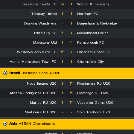
Folkestone Invicta FC
۵
۱
Walton & Hersham
Torquay United
۱
۱
Horsham FC
Dorking Wanderers
۰
۱
Dagenham & Redbridge
Truro City FC
۲
۰
Maidenhead United
Maidstone Utd
۱
۲
Farnborough FC
Weston-super-Mare FC
۳
۰
Chesham United FC
Hemel Hempstead Town FC
۱
۱
Chelmsford City
Brazil
Brasileiro Serie A U20
Nova Iguacu U20
۱
۳
Fluminense RJ U20
Atletica Portuguesa RJ U20
۱
۳
Flamengo RJ U20
Marica RJ U20
۱
۳
Vasco da Gama U20
Madureira RJ U20
-
-
Volta Redonda U20
Asia
ASEAN Championship