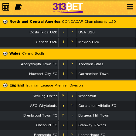
North and Central America
CONCACAF Championship U20
Costa Rica U20
۰
۲
USA U20
Canada U20
۱
۲
Mexico U20
Wales
Cymru South
Aberystwyth Town FC
۱
۲
Treowen Stars
Newport City FC
۱
۲
Carmarthen Town
England
Isthmian League Premier Division
Welling United
۲
۰
Whitehawk
AFC Whyteleafe
۰
۲
Carshalton Athletic FC
Brentwood Town FC
۲
۰
Burgess Hill Town
Cheshunt FC
۰
۰
Stanway Rovers
Ramsgate FC
۱
۲
Leatherhead FC