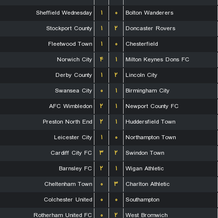
Sheffield Wednesday
۱
۰
Bolton Wanderers
Stockport County
۱
۲
Doncaster Rovers
Fleetwood Town
۱
۰
Chesterfield
Norwich City
۴
۱
Milton Keynes Dons FC
Derby County
۱
۲
Lincoln City
Swansea City
۰
۱
Birmingham City
AFC Wimbledon
۲
۱
Newport County FC
Preston North End
۲
۱
Huddersfield Town
Leicester City
۱
۰
Northampton Town
Cardiff City FC
۳
۲
Swindon Town
Barnsley FC
۲
۱
Wigan Athletic
Cheltenham Town
۰
۳
Charlton Athletic
Colchester United
۰
۰
Southampton
Rotherham United FC
۰
۲
West Bromwich