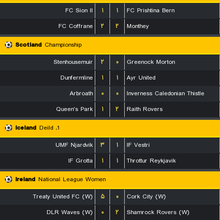
FC Sion II
۱
۱
FC Prishtina Bern
FC Coffrane
۲
۲
Monthey
Scotland
Championship
Stenhousemuir
۲
۰
Greenock Morton
Dunfermline
۱
۱
Ayr United
Arbroath
۰
۰
Inverness Caledonian Thistle
Queen's Park
۱
۲
Raith Rovers
Iceland
1. Deild
UMF Njardvik
۳
۱
IF Vestri
IF Grotta
۱
۱
Throttur Reykjavik
Ireland
National League Women
Treaty United FC (W)
۵
۰
Cork City (W)
DLR Waves (W)
۰
۲
Shamrock Rovers (W)