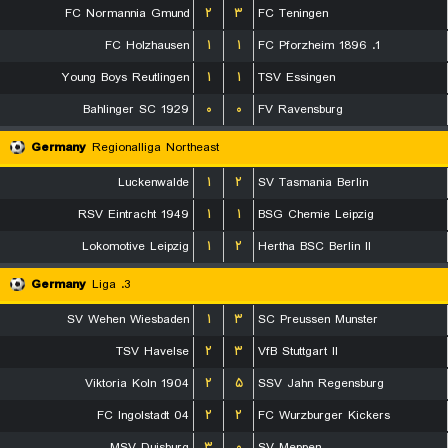
FC Normannia Gmund
۲
۳
FC Teningen
FC Holzhausen
۱
۱
1. FC Pforzheim 1896
Young Boys Reutlingen
۱
۱
TSV Essingen
Bahlinger SC 1929
۰
۰
FV Ravensburg
Germany
Regionalliga Northeast
Luckenwalde
۱
۲
SV Tasmania Berlin
RSV Eintracht 1949
۱
۱
BSG Chemie Leipzig
Lokomotive Leipzig
۱
۲
Hertha BSC Berlin II
Germany
3. Liga
SV Wehen Wiesbaden
۱
۳
SC Preussen Munster
TSV Havelse
۲
۳
VfB Stuttgart II
Viktoria Koln 1904
۲
۵
SSV Jahn Regensburg
FC Ingolstadt 04
۲
۲
FC Wurzburger Kickers
MSV Duisburg
۳
۰
SV Meppen