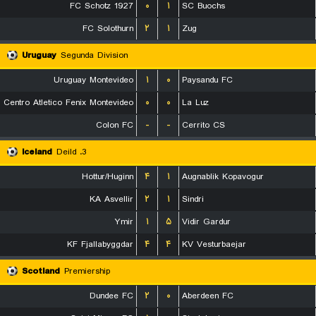
FC Schotz 1927
۰
۱
SC Buochs
FC Solothurn
۲
۱
Zug
Uruguay
Segunda Division
Uruguay Montevideo
۱
۰
Paysandu FC
Centro Atletico Fenix Montevideo
۰
۰
La Luz
Colon FC
-
-
Cerrito CS
Iceland
3. Deild
Hottur/Huginn
۴
۱
Augnablik Kopavogur
KA Asvellir
۲
۱
Sindri
Ymir
۱
۵
Vidir Gardur
KF Fjallabyggdar
۴
۴
KV Vesturbaejar
Scotland
Premiership
Dundee FC
۲
۰
Aberdeen FC