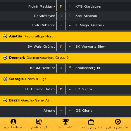
Fjolnir Reykjavik
۴
۱
KFG Gardabaer
Dalvik/Reynir
۱
۱
Kari Akranes
Hviti Riddarinn
۱
۰
IF Magni Grenivik
Austria
Regionalliga Nord
SV Wals-Grünau
۳
۰
SK Vorwarts Steyr
Denmark
Danmarksserien, Group 2
KFUM Roskilde
۰
۳
Fredensborg BI
Georgia
Erovnuli Liga
FC Dinamo Batumi
۲
۰
FC Gagra
Brazil
Gaucho Serie A2
Aimore
-
-
GE Gloria
Santa Cruz RS
-
-
Brasil de Farroupilha
پیش بینی ورزشی
پیش بینی زنده
نتایج زنده
کازینو آنلاین
حساب کاربری