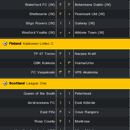
Waterford FC (W)
۲
۲
Bohemians Dublin (W)
Shelbourne (W)
۲
۰
Peamount Utd (W)
Sligo Rovers (W)
۱
۱
Galway (W)
Wexford Youths (W)
۰
۰
Athlone Town (W)
Finland
Kakkonen Lohko C
TP 47 Tornio
۲
۱
Narpes Kraft
GBK Kokkola
۰
۳
Huima/Urho
FC Vaajakoski
۳
۲
VPS Akatemia
Scotland
League One
Queen of the South
۰
۱
Peterhead
Airdrieonians FC
۱
۱
East Kilbride
East Fife
۲
۰
Cove Rangers
Ross County
۲
۱
Montrose