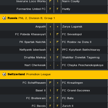
Inverurie Loco Works
۳
۱
Nairn County
Formartine United FC
۲
۲
Huntly
Russia
FNL 2, Division B, Group 1
Angusht
۰
۰
Zarya Lugansk
FC Pobeda Khasavyurt
۱
۳
FC Sevastopol
FK Spartak Nalchik
۰
۳
FC Rostov na Donu II
Neftyanik Izberbash
۱
۶
PFC Kyzyltash Bakhchisaray
Druzhba Maikop
۱
۲
Shakhtar Donetsk Taganrog
Nart Cherkessk
-
-
FC Chayka Peschanokopskoye
Switzerland
Promotion League
FC Schaffhausen
۳
۰
FC Kreuzlingen
Basel II
۱
۲
FC Grand-Saconnex
FC Breitenrain
۲
۲
FC Bulle
FC Bavois
۲
۲
Zurich II