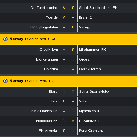
Os Turnforening
۸
۲
Stord Sunnhordland FK
Foerde
۷
۰
Brann 2
FK Fyllingsdalen
۰
۴
Varegg
Norway
3. Division avd. 6
Gjovik-Lyn
۰
۲
Lillehammer FK
Bjorkelangen
۰
۱
Oppsal
Elverum
۱
۰
Oern-Horten
Norway
2. Division Avd. 1
Bjarg
۱
۳
Sotra Sportsklubb
Jerv
۴
۰
Vidar
Kvik Halden FK
۰
۱
Mjondalen IF
Notodden FK
۱
۰
IL Sandviken
FK Arendal
۲
۱
Pors Grenland