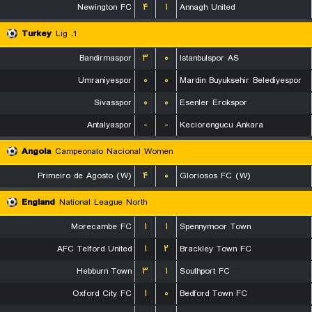
Newington FC
۴
۱
Annagh United
Turkey
1. Lig
Bandirmaspor
۳
۰
Istanbulspor AS
Umraniyespor
۰
۰
Mardin Buyuksehir Belediyespor
Sivasspor
۰
۰
Esenler Erokspor
Antalyaspor
-
-
Keciorengucu Ankara
Angola
Campeonato Nacional Women
Primeiro de Agosto (W)
۴
۰
Gloriosos FC (W)
England
National League North
Morecambe FC
۱
۱
Spennymoor Town
AFC Telford United
۱
۲
Brackley Town FC
Hebburn Town
۳
۱
Southport FC
Oxford City FC
۱
۰
Bedford Town FC