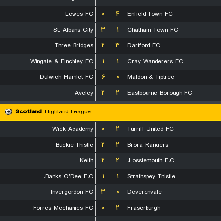
Lewes FC
۰
۴
Enfield Town FC
St. Albans City
۳
۱
Chatham Town FC
Three Bridges
۲
۳
Dartford FC
Wingate & Finchley FC
۱
۱
Cray Wanderers FC
Dulwich Hamlet FC
۶
۰
Maldon & Tiptree
Aveley
۲
۲
Eastbourne Borough FC
Scotland
Highland League
Wick Academy
۰
۲
Turriff United FC
Buckie Thistle
۲
۲
Brora Rangers
Keith
۲
۲
Lossiemouth F.C.
Banks O'Dee F.C.
۱
۱
Strathspey Thistle
Invergordon FC
۳
۰
Deveronvale
Forres Mechanics FC
۰
۲
Fraserburgh