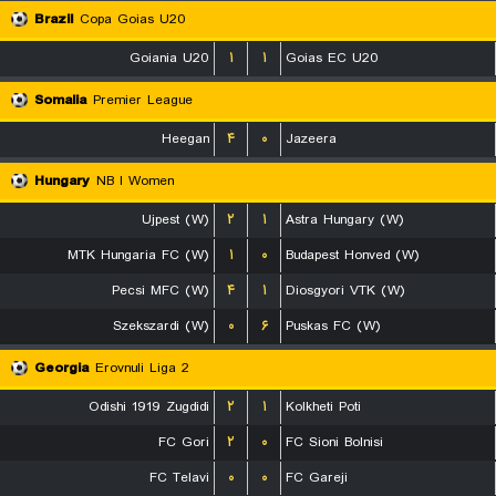
Brazil
Copa Goias U20
Goiania U20
۱
۱
Goias EC U20
Somalia
Premier League
Heegan
۴
۰
Jazeera
Hungary
NB I Women
Ujpest (W)
۲
۱
Astra Hungary (W)
MTK Hungaria FC (W)
۱
۰
Budapest Honved (W)
Pecsi MFC (W)
۴
۱
Diosgyori VTK (W)
Szekszardi (W)
۰
۶
Puskas FC (W)
Georgia
Erovnuli Liga 2
Odishi 1919 Zugdidi
۲
۱
Kolkheti Poti
FC Gori
۲
۰
FC Sioni Bolnisi
FC Telavi
۰
۰
FC Gareji