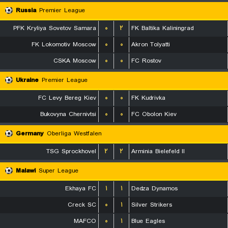
Russia
Premier League
PFK Kryliya Sovetov Samara
۰
۲
FK Baltika Kaliningrad
FK Lokomotiv Moscow
۰
۰
Akron Tolyatti
CSKA Moscow
۰
۰
FC Rostov
Ukraine
Premier League
FC Levy Bereg Kiev
۰
۰
FK Kudrivka
Bukovyna Chernivtsi
۰
۰
FC Obolon Kiev
Germany
Oberliga Westfalen
TSG Sprockhovel
۲
۲
Arminia Bielefeld II
Malawi
Super League
Ekhaya FC
۱
۱
Dedza Dynamos
Creck SC
۰
۱
Silver Strikers
MAFCO
۰
۱
Blue Eagles