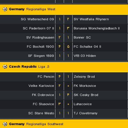
Germany
Regionalliga West
SG Wattenscheid 09
۱
۲
SV Westfalia Rhynern
SC Paderborn 07 II
۱
۳
Borussia Monchengladbach II
SV Rodinghausen
۲
۱
Bonner SC
FC Bocholt 1900
۴
۵
FC Schalke 04 II
SF Siegen 1899
۱
۱
VfB 03 Hilden
Czech Republic
5. Liga
FC Pencin
۴
۱
Zelezny Brod
Velke Karlovice
۲
۰
FK Morkovice
FK Dobrovice
۱
۴
SK Cesky Brod
FC Slusovice
۳
۰
Luhacovice
SC Stare Mesto
۱
۱
TJ Osvetimany
Germany
Regionalliga Southwest