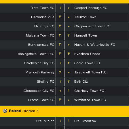
Yate Town FC
۱
۰
Gosport Borough FC
Hanworth Villa
۲
۰
Taunton Town
Uxbridge FC
۲
۰
Chippenham Town FC
Malvern Town FC
۲
۲
Hanwell Town
Berkhamsted FC
۲
۰
Havant & Waterloville FC
Basingstoke Town LFC
۲
۴
Evesham United
Chichester City FC
۱
۲
Poole Town F.C
Plymouth Parkway
۷
۰
Bracknell Town F.C.
Sholing FC
۱
۲
Bath City
Gloucester City FC
۰
۱
Chertsey Town FC
Frome Town FC
۲
۰
Wimborne Town FC
Poland
1. Division
Stal Mielec
۱
۱
Stal Rzeszow