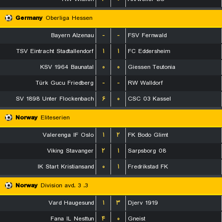
Germany
Oberliga Hessen
Bayern Alzenau
-
-
FSV Fernwald
TSV Eintracht Stadtallendorf
۱
۱
FC Eddersheim
KSV 1964 Baunatal
۰
۰
Giessen Teutonia
Türk Gucu Friedberg
-
-
RW Walldorf
SV 1898 Unter Flockenbach
۶
۰
CSC 03 Kassel
Norway
Eliteserien
Valerenga IF Oslo
۱
۲
FK Bodo Glimt
Viking Stavanger
۲
۱
Sarpsborg 08
IK Start Kristiansand
۰
۱
Fredrikstad FK
Norway
3. Division avd. 3
Vard Haugesund
۱
۳
Djerv 1919
Fana IL Nesttun
۴
۰
Gneist