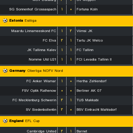
SG Sonnenhof Grossaspach
۱
۰
Fortuna Koln
Estonia
Esiliiga
Maardu Linnameeskond FC
۱
۲
Viimsi JK
FC Elva
۲
۱
Tartu JK Welco
JK Tallinna Kalev
۱
۱
FC Tallinn
Nomme Utd U21
۱
۱
FCI Levadia Tallinn II
Germany
Oberliga NOFV Nord
FC Anker Wismar
۱
۰
Hertha Zehlendorf
FSV Optik Rathenow
۰
۰
Berliner AK 07
FC Mecklenburg Schwerin
۲
۱
TUS Makkabi
SV Siedenbollentin
۲
۰
BSV Eintracht Mahlsdorf
England
EFL Cup
Cambridge United
۲
۱
Barnet