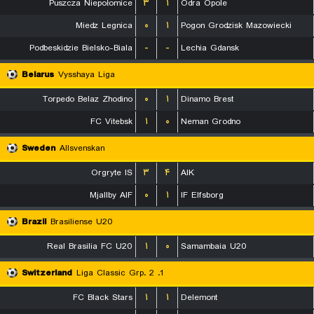
Puszcza Niepołomice
۳
۱
Odra Opole
Miedz Legnica
۰
۱
Pogon Grodzisk Mazowiecki
Podbeskidzie Bielsko-Biala
-
-
Lechia Gdansk
Belarus
Vysshaya Liga
Torpedo Belaz Zhodino
۰
۱
Dinamo Brest
FC Vitebsk
۱
۰
Neman Grodno
Sweden
Allsvenskan
Orgryte IS
۳
۴
AIK
Mjallby AIF
۰
۱
IF Elfsborg
Brazil
Brasiliense U20
Real Brasilia FC U20
۱
۰
Samambaia U20
Switzerland
1. Liga Classic Grp. 2
FC Black Stars
۱
۱
Delemont