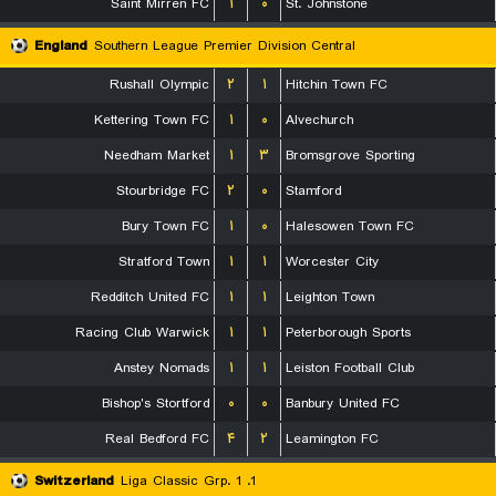
Saint Mirren FC
۱
۰
St. Johnstone
England
Southern League Premier Division Central
Rushall Olympic
۲
۱
Hitchin Town FC
Kettering Town FC
۱
۰
Alvechurch
Needham Market
۱
۳
Bromsgrove Sporting
Stourbridge FC
۲
۰
Stamford
Bury Town FC
۱
۰
Halesowen Town FC
Stratford Town
۱
۱
Worcester City
Redditch United FC
۱
۱
Leighton Town
Racing Club Warwick
۱
۱
Peterborough Sports
Anstey Nomads
۱
۱
Leiston Football Club
Bishop's Stortford
۰
۰
Banbury United FC
Real Bedford FC
۴
۲
Leamington FC
Switzerland
1. Liga Classic Grp. 1