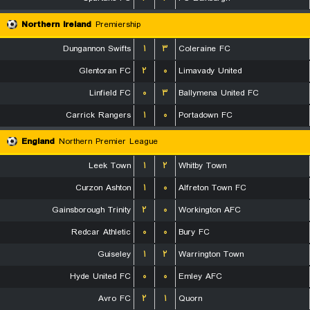
Northern Ireland
Premiership
Dungannon Swifts
۱
۳
Coleraine FC
Glentoran FC
۲
۰
Limavady United
Linfield FC
۰
۳
Ballymena United FC
Carrick Rangers
۱
۰
Portadown FC
England
Northern Premier League
Leek Town
۱
۲
Whitby Town
Curzon Ashton
۱
۰
Alfreton Town FC
Gainsborough Trinity
۲
۰
Workington AFC
Redcar Athletic
۰
۰
Bury FC
Guiseley
۱
۲
Warrington Town
Hyde United FC
۰
۰
Emley AFC
Avro FC
۲
۱
Quorn