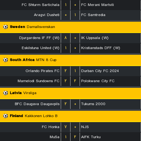
FC Shturm Sartichala
۱
۰
FC Merani Martvili
Aragvi Dusheti
۰
۱
FC Samtredia
Sweden
Damallsvenskan
Djurgardens IF FF (W)
۸
۰
IK Uppsala (W)
Eskilstuna United (W)
۱
۰
Kristianstads DFF (W)
South Africa
MTN 8 Cup
Orlando Pirates FC
۲
۱
Durban City FC 2024
Mamelodi Sundowns FC
۲
۲
Polokwane City FC
Latvia
Virsliga
BFC Daugava Daugavpils
۲
۰
Tukums 2000
Finland
Kakkonen Lohko B
FC Honka
۷
۰
NJS
MuSa
۱
۲
AIFK Turku