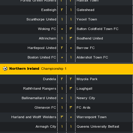
Forest Green Rovers
۳
۲
Halifax Town
Eastleigh
۲
۱
Gateshead
Scunthorpe United
۱
۱
Yeovil Town
Woking FC
۰
۳
Sutton Coldfield Town FC
Altrincham
۱
۳
Southend United
Hartlepool United
۲
۰
Barrow FC
Boston United FC
۰
۱
Aldershot Town FC
Northern Ireland
Championship 1
Dundela
۲
۲
Moyola Park
Rathfriland Rangers
۱
۳
Loughgall
Ballinamallard United
۰
۱
Newry City
Glenavon FC
۱
۳
FC Ards
Harland and Wolff Welders
۳
۰
Warrenpoint Town
Armagh City
۱
۱
Queens University Belfast