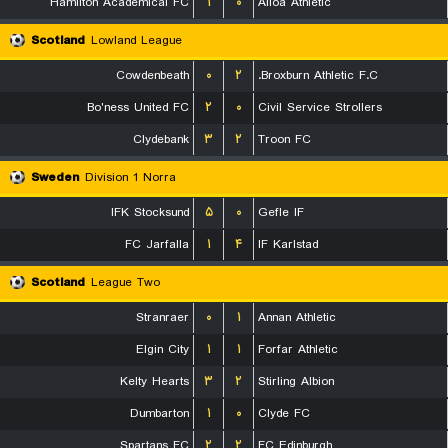
Hamilton Academical FC
۱
۰
Alloa Athletic
Scotland
Lowland League
Cowdenbeath
۰
۲
Broxburn Athletic F.C.
Bo'ness United FC
۲
۰
Civil Service Strollers
Clydebank
۳
۲
Troon FC
Sweden
Division 1 Norra
IFK Stocksund
۵
۰
Gefle IF
FC Jarfalla
۱
۴
IF Karlstad
Scotland
League Two
Stranraer
۰
۱
Annan Athletic
Elgin City
۱
۱
Forfar Athletic
Kelty Hearts
۳
۲
Stirling Albion
Dumbarton
۱
۰
Clyde FC
Spartans FC
۲
۲
FC Edinburgh