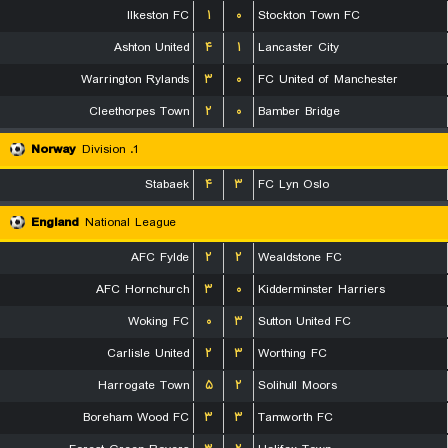
Ilkeston FC
۱
۰
Stockton Town FC
Ashton United
۴
۱
Lancaster City
Warrington Rylands
۳
۰
FC United of Manchester
Cleethorpes Town
۲
۰
Bamber Bridge
Norway
1. Division
Stabaek
۴
۳
FC Lyn Oslo
England
National League
AFC Fylde
۲
۲
Wealdstone FC
AFC Hornchurch
۳
۰
Kidderminster Harriers
Woking FC
۰
۳
Sutton United FC
Carlisle United
۲
۳
Worthing FC
Harrogate Town
۵
۲
Solihull Moors
Boreham Wood FC
۳
۳
Tamworth FC