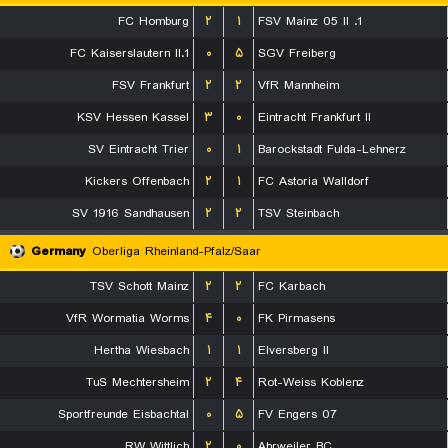
FC Homburg
۲
۱
1. FSV Mainz 05 II
1.FC Kaiserslautern II
۰
۵
SGV Freiberg
FSV Frankfurt
۲
۲
VfR Mannheim
KSV Hessen Kassel
۳
۰
Eintracht Frankfurt II
SV Eintracht Trier
۰
۱
Barockstadt Fulda-Lehnerz
Kickers Offenbach
۲
۱
FC Astoria Walldorf
SV 1916 Sandhausen
۲
۲
TSV Steinbach
Germany
Oberliga Rheinland-Pfalz/Saar
TSV Schott Mainz
۲
۲
FC Karbach
VfR Wormatia Worms
۴
۰
FK Pirmasens
Hertha Wiesbach
۱
۱
Elversberg II
TuS Mechtersheim
۲
۴
Rot-Weiss Koblenz
Sportfreunde Eisbachtal
۰
۵
FV Engers 07
RW Wittlich
۲
۰
Ahrweiler BC