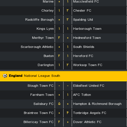
Marine
۰
۱
Macclesfield FC
Chorley
۱
۲
Chester FC
Radcliffe Borough
۰
۲
Spalding Utd
Kings Lynn
۱
۱
Harborough Town
Merthyr Town
۲
۰
Hednesford Town
Scarborough Athletic
۰
۱
South Shields
Buxton
۲
۱
Hereford FC
Darlington
۱
۲
Worksop Town FC
England
National League South
Slough Town FC
-
-
Ebbsfleet United FC
Farnham Town
۰
۱
AFC Totton
Salisbury FC
۵
۰
Hampton & Richmond Borough
Braintree Town FC
۰
۴
Tonbridge Angels FC
Billericay Town FC
۲
۰
Dover Athletic FC