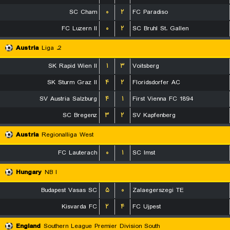
SC Cham
۰
۲
FC Paradiso
FC Luzern II
۰
۲
SC Bruhl St. Gallen
Austria
2. Liga
SK Rapid Wien II
۱
۳
Voitsberg
SK Sturm Graz II
۴
۲
Floridsdorfer AC
SV Austria Salzburg
۴
۱
First Vienna FC 1894
SC Bregenz
۳
۲
SV Kapfenberg
Austria
Regionalliga West
FC Lauterach
۰
۱
SC Imst
Hungary
NB I
Budapest Vasas SC
۵
۰
Zalaegerszegi TE
Kisvarda FC
۲
۴
FC Ujpest
England
Southern League Premier Division South