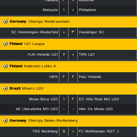
Thailand
۲
۰
Myanmar
Malaysia
۱
۰
Philippines
Germany
Oberliga Niedersachsen
SC Hemmingen-Westerfeld
۰
۳
Heeslinger SC
Finland
U21 League
HJK Helsinki U21
۶
۰
TiPS U21
Finland
Kakkonen Lohko A
HIFK
۲
۲
PuiU Helsinki
Brazil
Mineiro U20
Minas Boca U20
۱
۲
EC Villa Real MG U20
AE Uberabinha MG U20
-
-
Inter De Minas U20
Germany
Oberliga Baden-Wurttemberg
TSG Backnang
۵
۰
1. FC Mühlhausen 1927