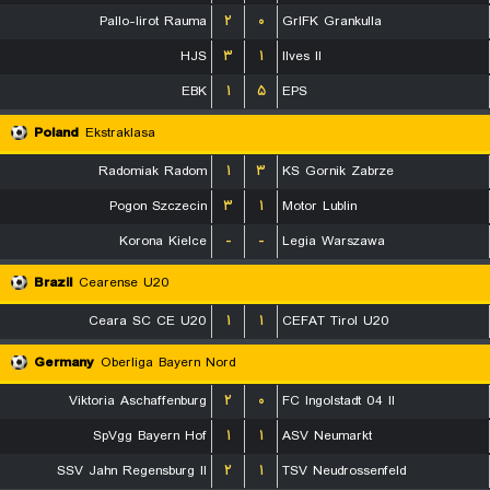
Pallo-Iirot Rauma
۲
۰
GrIFK Grankulla
HJS
۳
۱
Ilves II
EBK
۱
۵
EPS
Poland
Ekstraklasa
Radomiak Radom
۱
۳
KS Gornik Zabrze
Pogon Szczecin
۳
۱
Motor Lublin
Korona Kielce
-
-
Legia Warszawa
Brazil
Cearense U20
Ceara SC CE U20
۱
۱
CEFAT Tirol U20
Germany
Oberliga Bayern Nord
Viktoria Aschaffenburg
۲
۰
FC Ingolstadt 04 II
SpVgg Bayern Hof
۱
۱
ASV Neumarkt
SSV Jahn Regensburg II
۲
۱
TSV Neudrossenfeld