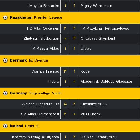
Moyale Barracks
۱
۱
Mighty Wanderers
Kazakhstan
Premier League
FC Altai Oskemen
۲
۲
FK Kyzylzhar Petropavlovsk
Zhetysu Taldykorgan
۰
۴
Ordabasy Shymkent
FK Kaspyi Aktau
۱
۱
Ulytau
Denmark
1st Division
Aarhus Fremad
۳
۱
Koge
Hobro
۱
۰
Akademisk Boldklub Gladsaxe
Germany
Regionalliga North
Weiche Flensburg 08
۵
۲
Eimsbutteler TV
SV Atlas Delmenhorst
۲
۰
VfB Lubeck
Iceland
2. Deild
Knattspyrnufelag Austfjarda
۱
۲
Haukar Hafnarfjordur