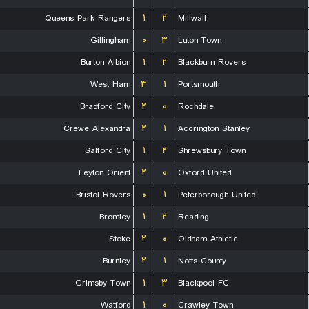
Queens Park Rangers
۱
۲
Millwall
Gillingham
۰
۳
Luton Town
Burton Albion
۱
۲
Blackburn Rovers
West Ham
۳
۱
Portsmouth
Bradford City
۲
۰
Rochdale
Crewe Alexandra
۲
۱
Accrington Stanley
Salford City
۱
۲
Shrewsbury Town
Leyton Orient
۲
۰
Oxford United
Bristol Rovers
۰
۱
Peterborough United
Bromley
۱
۲
Reading
Stoke
۲
۰
Oldham Athletic
Burnley
۲
۱
Notts County
Grimsby Town
۱
۳
Blackpool FC
Watford
۱
۰
Crawley Town